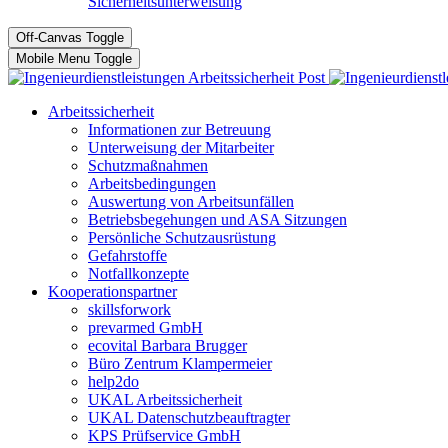
Sicherheitsunterweisung
Off-Canvas Toggle
Mobile Menu Toggle
Arbeitssicherheit
Informationen zur Betreuung
Unterweisung der Mitarbeiter
Schutzmaßnahmen
Arbeitsbedingungen
Auswertung von Arbeitsunfällen
Betriebsbegehungen und ASA Sitzungen
Persönliche Schutzausrüstung
Gefahrstoffe
Notfallkonzepte
Kooperationspartner
skillsforwork
prevarmed GmbH
ecovital Barbara Brugger
Büro Zentrum Klampermeier
help2do
UKAL Arbeitssicherheit
UKAL Datenschutzbeauftragter
KPS Prüfservice GmbH