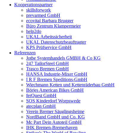
Kooperationspartner
skillsforwork
prevarmed GmbH
ecovital Barbara Brugger
Büro Zentrum Klampermeier
help2do
UKAL Arbeitssicherheit
UKAL Datenschutzbeauftragter
KPS Prüfservice GmbH
Referenzen
Jotbe Systemhandels GMBH & Co KG
247 TailorSteel GmbH
Trasco Bremen GmbH
HANSA Industrie-Mixer GmbH
I R F Bremen Speditions-GmbH
Wiechmann Ketten und Kettenräderbau GmbH
Börjes American Bikes GmbH
ferQuest GmbH
SOS Kinderdorf Worpswede
atecplan GmbH
Verein Bremer Säuglingsheime
NordBand GmbH und Co. KG
Mc Part Dein Autoteil GmbH
IHK Bremen-Bremerhaven
Strikee's The World of Bowling