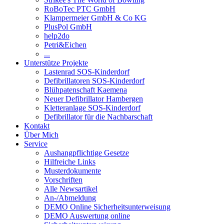
RoBoTec PTC GmbH
Klampermeier GmbH & Co KG
PlusPol GmbH
help2do
Petri&Eichen
...
Unterstütze Projekte
Lastenrad SOS-Kinderdorf
Defibrillatoren SOS-Kinderdorf
Blühpatenschaft Kaemena
Neuer Defibrillator Hambergen
Kletteranlage SOS-Kinderdorf
Defibrillator für die Nachbarschaft
Kontakt
Über Mich
Service
Aushangpflichtige Gesetze
Hilfreiche Links
Musterdokumente
Vorschriften
Alle Newsartikel
An-/Abmeldung
DEMO Online Sicherheitsunterweisung
DEMO Auswertung online