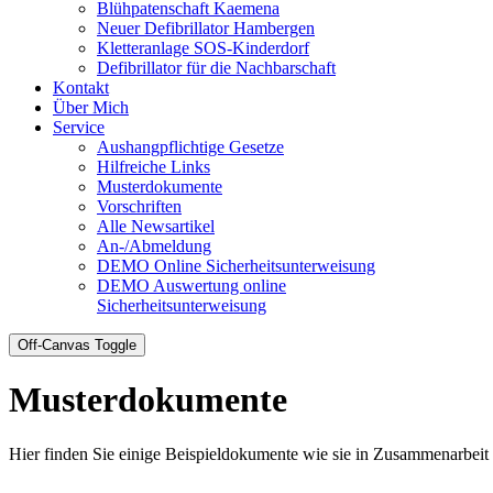
Blühpatenschaft Kaemena
Neuer Defibrillator Hambergen
Kletteranlage SOS-Kinderdorf
Defibrillator für die Nachbarschaft
Kontakt
Über Mich
Service
Aushangpflichtige Gesetze
Hilfreiche Links
Musterdokumente
Vorschriften
Alle Newsartikel
An-/Abmeldung
DEMO Online Sicherheitsunterweisung
DEMO Auswertung online
Sicherheitsunterweisung
Off-Canvas Toggle
Musterdokumente
Hier finden Sie einige Beispieldokumente wie sie in Zusammenarbeit 