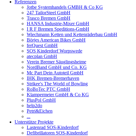
Referenzen
Jotbe Systemhandels GMBH & Co KG
247 TailorSteel GmbH
Trasco Bremen GmbH
HANSA Industrie-Mixer GmbH
I R F Bremen Speditions-GmbH
Wiechmann Ketten und Kettenräderbau GmbH
Börjes American Bikes GmbH
ferQuest GmbH
SOS Kinderdorf Worpswede
atecplan GmbH
Verein Bremer Säuglingsheime
NordBand GmbH und Co. KG
Mc Part Dein Autoteil GmbH
IHK Bremen-Bremerhaven
Strikee's The World of Bowling
RoBoTec PTC GmbH
Klampermeier GmbH & Co KG
PlusPol GmbH
help2do
Petri&Eichen
...
Unterstütze Projekte
Lastenrad SOS-Kinderdorf
Defibrillatoren SOS-Kinderdorf